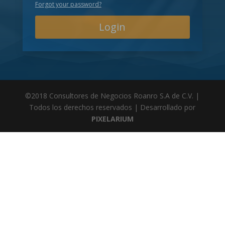
Forgot your password?
Login
©2018 Consultores de Negocios Roanro S.A de C.V. |
Todos los derechos reservados | Desarrollado por
PIXELARIUM